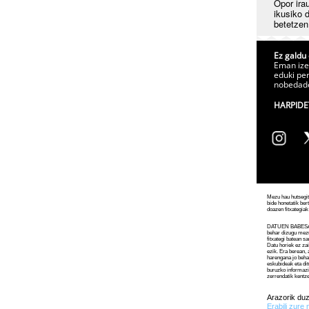
Opor irau
ikusiko 
betetzen
Ez galdu 
Eman ize
eduki per
nobedade
HARPID
Mezu hau hutsegit
bide honetatik ber
doazen fitxategiak
DATUEN BABESA
behar dizugu mez
fitxategi batean s
Datu horiek ez za
ezik. Era berean, 
harengana jo beha
eskubideak eta dit
buruzko informazi
zerrendatik kentz
Arazorik du
Erabili zure 