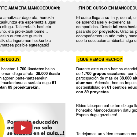
RTE AMAIERA MANCOEDUCAN!
¡FIN DE CURSO EN MANCOED
ea amaitzear dago eta, horrekin
El curso llega a su fin y, con él, 
ikaskuntza eta esperientzia ugari
de aprendizajes y experiencias
 ditugu. Tailerretatik hasi eta
compartidas. Desde
talleres
hast
aino, eta proiektuak barne...
pasando por
proyectos.
Gracias p
 asko aurten ere gurekin
acompañarnos un año más y hacer
tik eta ingurumen-hezkuntza
que la educación ambiental siga c
rraitzea posible egiteagatik!
IN DUGU?
¿QUÉ HEMOS HECHO?
e honetan
1.700 ikastetxe
baino
Durante este curso hemos atendi
i eman diegu arreta,
38.000 ikasle
de
1.700 grupos escolares
, con l
hiagoren parte-hartzearekin.
participación de más de
38.000 a
 iraunkortasuna sustatu dugu
61
alumnas
. Además, hemos impuls
etan 89 proiekturekin.
sostenibilidad en
61 centros educ
con 89 proyectos.
Bideo laburpen bat uzten dizugu i
honetako Mancoeducaren datu guz
Espero dugu gozatzea!
_
Te dejamos un vídeo resumen con