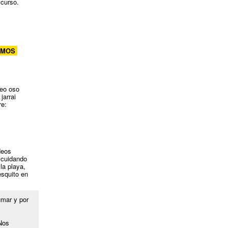
curso.
SOMOS
deo oso
jarrai
re:
deos
 cuidando
la playa,
esquito en
umar y por
Nos