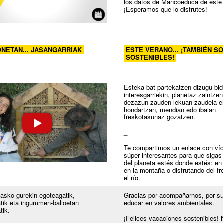
los datos de Mancoeduca de este 
¡Esperamos que lo disfrutes!
NETAN... JASANGARRIAK
ESTE VERANO... ¡TAMBIÉN 
SOSTENIBLES!
Esteka bat partekatzen dizugu bi
interesgarriekin, planetaz zaintzen 
dezazun zauden lekuan zaudela e
hondartzan, mendian edo ibaian
freskotasunaz gozatzen.
_
Te compartimos un enlace con ví
súper interesantes para que sigas
del planeta estés donde estés: en 
en la montaña o disfrutando del fr
el río.
 asko gurekin egoteagatik,
Gracias por acompañarnos, por s
tik eta ingurumen-balioetan
educar en valores ambientales.
tik.
¡Felices vacaciones sostenibles! 