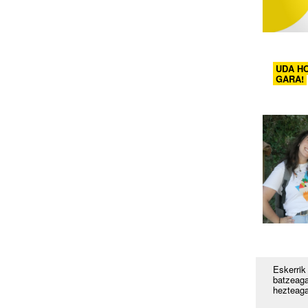
UDA HO
GARA!
Eskerrik
batzeaga
hezteaga