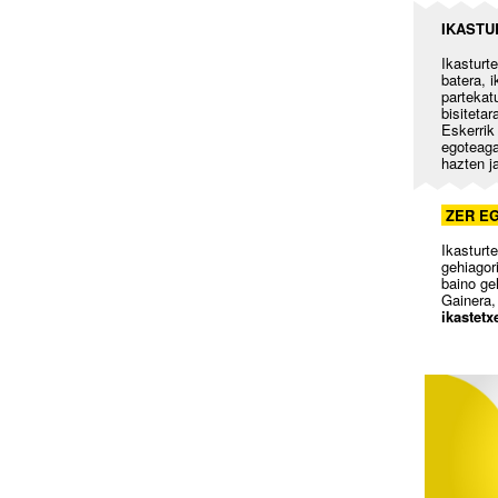
IKASTU
Ikasturt
batera, 
partekatu
bisitetar
Eskerrik
egoteaga
hazten ja
ZER EG
Ikasturt
gehiagor
baino ge
Gainera,
ikastetx