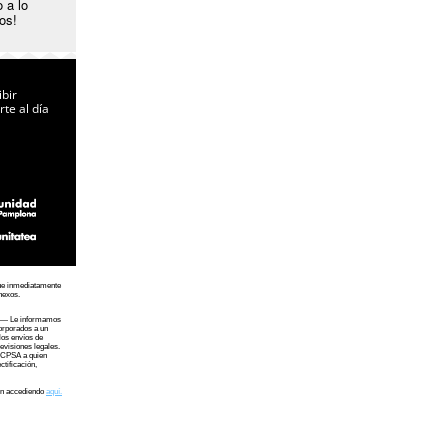
 a lo
os!
ibir
te al día
que inmediatamente
nexos.
 Le informamos
corporados a un
los envíos de
evisiones legales.
 SCPSA a quien
ctificación,
ión accediendo
aquí.