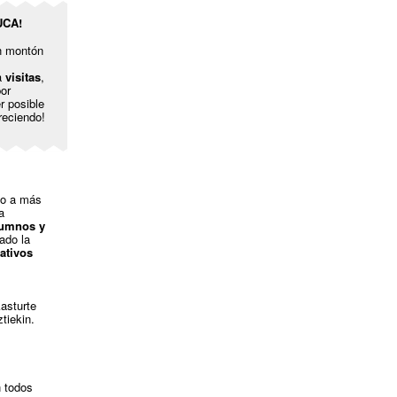
UCA!
un montón
a
visitas
,
or
 posible
reciendo!
do a más
a
lumnos y
ado la
ativos
kasturte
tiekin.
 todos