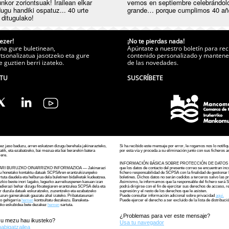
nkor zoriontsuak! Irailean elkar
vemos en septiembre celebrándolo
dugu handiki ospatuz... 40 urte
grande… porque cumplimos 40 añ
 ditugulako!
ezer!
¡No te pierdas nada!
na gure buletinean,
Apúntate a nuestro boletín para rec
tsonalizatua jasotzeko eta gure
contenido personalizado y mantener
 guztien berri izateko.
de las novedades.
ETU
SUSCRÍBETE
ez jaso baduzu, arren eskatzen dizugu berehala jakinarazteko,
Si ha recibido este mensaje por error, le rogamos nos lo notifi
tatik, eta ezabatzeko, bai mezua eta bai berarekin batera
por esta vía y proceda a su eliminación junto con sus ficheros a
 ere.
INFORMACIÓN BÁSICA SOBRE PROTECCIÓN DE DATOS —
RI BURUZKO OINARRIZKO INFORMAZIOA — Jakinarazi
que los datos de contacto del presente correo se encuentran in
u honetako kontaktu-datuak SCPSAren erantzukizunpeko
fichero responsabilidad de SCPSA con la finalidad de gestionar 
artuta daudela eta helburua dela buletinen bidalketak kudeatzea.
boletines. Dichos datos no serán cedidos a terceros salvo las pr
izkio beste inori lagako, legezko aurreikuspenen kasuan izan
Asimismo, le informamos que la responsable del fichero será
adierazi behar dizugu fitxategiaren erantzulea SCPSA dela eta
podrá dirigirse con el fin de ejercitar sus derechos de acceso, re
r duzula datuak eskuratzeko, zuzentzeko eta ezabatzeko
supresión y el resto de los derechos que le asisten.
uzun gainerakoak gauzatu ahal izateko. Pribatutasunari
Puede consultar información adicional sobre privacidad
aquí.
o gehigarria
hemen
kontsultatu dezakezu. Banaketa-
Puede ejercer el derecho a ser excluido de la lista de distribuc
eko eskubidea bete dezakez
hemen
sartuta.
¿Problemas para ver este mensaje?
zu mezu hau ikusteko?
Usa tu navegador
nabigatzailea